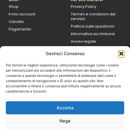
Shop
Privacy Policy
Il mio account
Termini e condizioni del
servizio
Carrello
Politica sulle spedizioni
Pagamento
Informativa sui rimborsi
Avviso legale
Gestisci Consenso
ORARI DI LAVORO
Lun / Ven – 0
9:00
/
20:00
Per fornire le migliori esperienze, utilizziamo tecnologie come i cookie
Sabato 0
9:00 /
per memorizzare e/o accedere alle informazioni del dispositivo. Il
14:00
consenso a queste tecnologie ci permetterà di elaborare dati come il
16:30 /
20:00
comportamento di navigazione o ID unici su questo sito. Non
Domenica
acconsentire o ritirare il consenso può influire negativamente su alcune
chiuso
caratteristiche e funzioni.
Accetta
© 2026 Exotic Life di
Castaldi Luca | P.IVA
Nega
IT07259351216
Designed with passion by