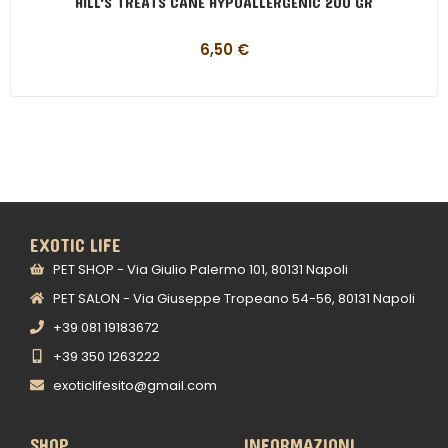
HILL'S TREATS CANE HYPOALLERGENIC 200 GR
6,50
€
EXOTIC LIFE
PET SHOP - Via Giulio Palermo 101, 80131 Napoli
PET SALON - Via Giuseppe Tropeano 54-56, 80131 Napoli
+39 081 19183672
+39 350 1263222
exoticlifesito@gmail.com
SHOP
INFORMAZIONI