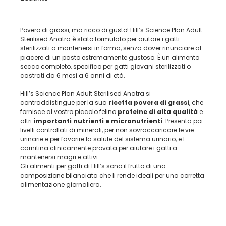
Povero di grassi, ma ricco di gusto! Hill’s Science Plan Adult
Sterilised Anatra è stato formulato per aiutare i gatti
sterilizzati a mantenersi in forma, senza dover rinunciare al
piacere di un pasto estremamente gustoso. È un alimento
secco completo, specifico per gatti giovani sterilizzati o
castrati da 6 mesi a 6 anni di età.
Hill’s Science Plan Adult Sterilised Anatra si
contraddistingue per la sua
ricetta povera di grassi
, che
fornisce al vostro piccolo felino
proteine di alta qualità
e
altri
importanti nutrienti e micronutrienti
. Presenta poi
livelli controllati di minerali, per non sovraccaricare le vie
urinarie e per favorire la salute del sistema urinario, e L-
carnitina clinicamente provata per aiutare i gatti a
mantenersi magri e attivi.
Gli alimenti per gatti di Hill’s sono il frutto di una
composizione bilanciata che li rende ideali per una corretta
alimentazione giornaliera.