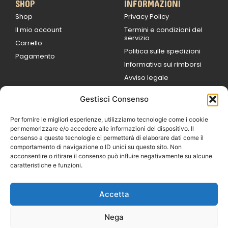
SHOP
INFORMAZIONI
Shop
Privacy Policy
Il mio account
Termini e condizioni del
servizio
Carrello
Politica sulle spedizioni
Pagamento
Informativa sui rimborsi
Avviso legale
Gestisci Consenso
ORARI DI LAVORO
Lun / Ven – 0
9:00
/
20:00
Per fornire le migliori esperienze, utilizziamo tecnologie come i cookie
Sabato 0
9:00 /
per memorizzare e/o accedere alle informazioni del dispositivo. Il
14:00
consenso a queste tecnologie ci permetterà di elaborare dati come il
16:30 /
20:00
comportamento di navigazione o ID unici su questo sito. Non
Domenica
acconsentire o ritirare il consenso può influire negativamente su alcune
chiuso
caratteristiche e funzioni.
Accetta
© 2026 Exotic Life di
Castaldi Luca | P.IVA
Nega
IT07259351216