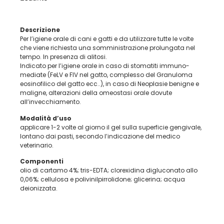
Descrizione
Per l’igiene orale di cani e gatti e da utilizzare tutte le volte
che viene richiesta una somministrazione prolungata nel
tempo. In presenza di alitosi.
Indicato per l’igiene orale in caso di stomatiti immuno-
mediate (FeLV e FIV nel gatto, complesso del Granuloma
eosinofilico del gatto ecc..), in caso di Neoplasie benigne e
maligne, alterazioni della omeostasi orale dovute
all’invecchiamento.
Modalità d’uso
applicare 1-2 volte al giorno il gel sulla superficie gengivale,
lontano dai pasti, secondo l’indicazione del medico
veterinario.
Componenti
olio di cartamo 4%; tris-EDTA; clorexidina digluconato allo
0,06%; cellulosa e polivinilpirrolidone; glicerina; acqua
deionizzata.