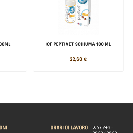
300ML
ICF PEPTIVET SCHIUMA 100 ML
22,60
€
ONI
ORARI DI LAVORO
Lun / Ven –
0
9:00 /
20:00