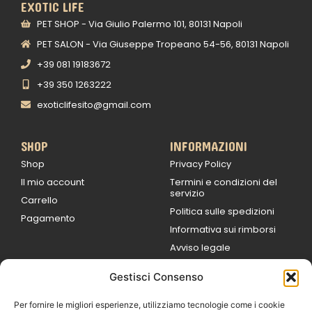
EXOTIC LIFE
PET SHOP - Via Giulio Palermo 101, 80131 Napoli
PET SALON - Via Giuseppe Tropeano 54-56, 80131 Napoli
+39 081 19183672
+39 350 1263222
exoticlifesito@gmail.com
SHOP
INFORMAZIONI
Shop
Privacy Policy
Il mio account
Termini e condizioni del
servizio
Carrello
Politica sulle spedizioni
Pagamento
Informativa sui rimborsi
Avviso legale
Gestisci Consenso
ORARI DI LAVORO
Lun / Ven – 0
9:00
/
20:00
Per fornire le migliori esperienze, utilizziamo tecnologie come i cookie
Sabato 0
9:00 /