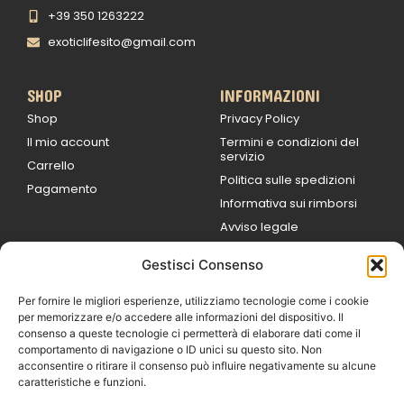
+39 350 1263222
exoticlifesito@gmail.com
SHOP
INFORMAZIONI
Shop
Privacy Policy
Il mio account
Termini e condizioni del
servizio
Carrello
Politica sulle spedizioni
Pagamento
Informativa sui rimborsi
Avviso legale
Gestisci Consenso
ORARI DI LAVORO
Lun / Ven – 0
9:00
/
20:00
Per fornire le migliori esperienze, utilizziamo tecnologie come i cookie
Sabato 0
9:00 /
per memorizzare e/o accedere alle informazioni del dispositivo. Il
14:00
consenso a queste tecnologie ci permetterà di elaborare dati come il
16:30 /
20:00
comportamento di navigazione o ID unici su questo sito. Non
Domenica
acconsentire o ritirare il consenso può influire negativamente su alcune
chiuso
caratteristiche e funzioni.