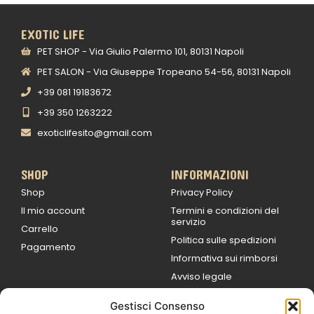
EXOTIC LIFE
PET SHOP - Via Giulio Palermo 101, 80131 Napoli
PET SALON - Via Giuseppe Tropeano 54-56, 80131 Napoli
+39 081 19183672
+39 350 1263222
exoticlifesito@gmail.com
SHOP
INFORMAZIONI
Shop
Privacy Policy
Il mio account
Termini e condizioni del
servizio
Carrello
Politica sulle spedizioni
Pagamento
Informativa sui rimborsi
Avviso legale
Gestisci Consenso
Lun / Ven – 0
9:00